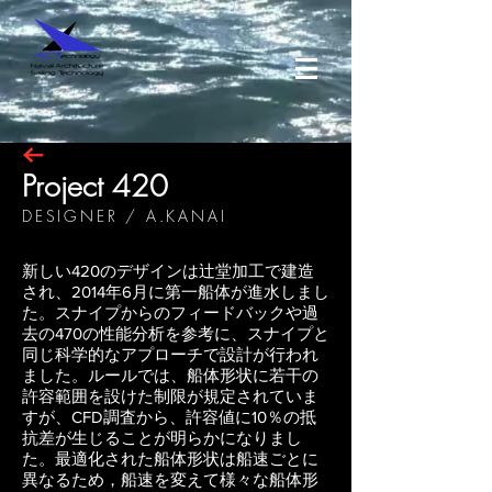
Project 420
DESIGNER / A.KANAI
新しい420のデザインは辻堂加工で建造
され、2014年6月に第一船体が進水しまし
た。スナイプからのフィードバックや過
去の470の性能分析を参考に、スナイプと
同じ科学的なアプローチで設計が行われ
ました。ルールでは、船体形状に若干の
許容範囲を設けた制限が規定されていま
すが、CFD調査から、許容値に10％の抵
抗差が生じることが明らかになりまし
た。最適化された船体形状は船速ごとに
異なるため，船速を変えて様々な船体形