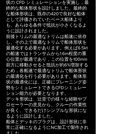
状の CFD シミュレーションを実施し，最
終的な船体形状を設計しました。最終的
な船体形状は、既存の420で良好な船体
として評価されていたベース船体より
も、あらゆる条件で抵抗が小さくなるよ
うに設計されました。
前後トリムの最適なトリムは船速に依存
し、その上で最適なトリムで船体形状を
最適化する必要があります。例えば6.5kt
の船速ではトランサムから1.6m程度の重
心位置が最適であり，この位置を100mm
前方に移動させると抵抗が約6%増加する
ため，各船速で最適なトリムで船体形状
の最適化を行う必要があります。船体形
状の最適化には、正確にプレーニング姿
勢をシミュレートできるCFDシミュレー
ション能力が必要となります。
デッキ形状は、辻堂での様々な経験やプ
ロセーラーの意見から、クルーの作業性
が良く、できるだけシンプルな形状にな
るように設計しました。
船体とデッキのプラグは、設計形状に非
常に正確になるようにNC加工で製作され
ました。