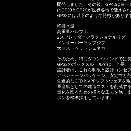
開発しました。その後、GP42はヨー
はGP33とGP26が世界各地で進水さ
GP33には以下のような特徴がありま
軽排水量
高重量バルブ比
2スプレッダーフラクショナルリグ
ノンオーバーラップジブ
大マストヘッドジェネカー
そのため、特にダウンウィンドでは
GP33のボックスルールでは、全長
設計者は、これら制限と設計コンセ
アペンデージパッケージ、安定性と
先進的なCFDとVPPソフトウェア
量産艇としての建造コストを削減する
量化を図るための様々な工夫を施し
ボンを標準採用しています。