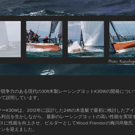
Photo: Kazushi
ラスで競争力のある現代の30ft木製レーシングヨットK30Wの開発に
いて説明しています。
サーK30Wは、2012年に設計した24ftの木造艇で最初に検討し
利点を生かしながら、最新のレーシングヨットの高い性能を実現す
ースに性能を向上させ、ビルダーとしてWood Frienderの梅川尚敬氏、
マンを迎えました。