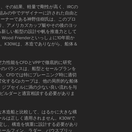
り、その結果、軽量で剛性が高く、IRCの
枠組みの中でデザイナーに許された自由と
のオーナーである神野佳樹氏は、このプロ
り、アメリカズカップ艇やその後のヨッ
る新しい船型の設計や帆を推進力として
Frienderといっしょに10年前か
。K30Wは、木造でありながら、船体＆
性能をCFDとVPPで徹底的に研究
ーのバランスは、船型とセールプランを
、CFDでは特にプレーニング時に適切
化するCpカーブは、他の局所的な船体
、ジブセイルに渦の少ない良い流れを与
でビルダーと適宜相談する必要がありま
な木造船と比較して、はるかに大きな構
ルは正しく適用されません。K30Wで
設定し、構造を慎重に設計する必要があり
キールフィン、ラダー、バウスプリッ