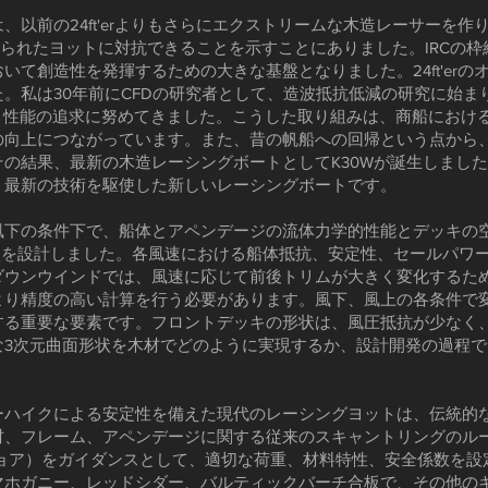
以前の24ft'erよりもさらにエクストリームな木造レーサーを作
作られたヨットに対抗できることを示すことにありました。IRCの
いて創造性を発揮するための大きな基盤となりました。24ft'er
。私は30年前にCFDの研究者として、造波抵抗低減の研究に始ま
、性能の追求に努めてきました。こうした取り組みは、商船におけ
上につながっています。また、昔の帆船への回帰という点から、Wood 
の結果、最新の木造レーシングボートとしてK30Wが誕生しました
、最新の技術を駆使した新しいレーシングボートです。
下の条件下で、船体とアペンデージの流体力学的性能とデッキの空力
状を設計しました。各風速における船体抵抗、安定性、セールパワ
ウンウインドでは、風速に応じて前後トリムが大きく変化するため
より精度の高い計算を行う必要があります。風下、風上の各条件で変
する重要な要素です。フロントデッキの形状は、風圧抵抗が少なく
な3次元曲面形状を木材でどのように実現するか、設計開発の過程
ーハイクによる安定性を備えた現代のレーシングヨットは、伝統的
、フレーム、アペンデージに関する従来のスキャントリングのルー
オフショア）をガイダンスとして、適切な荷重、材料特性、安全係数を
マホガニー、レッドシダー、バルティックバーチ合板で、その他の