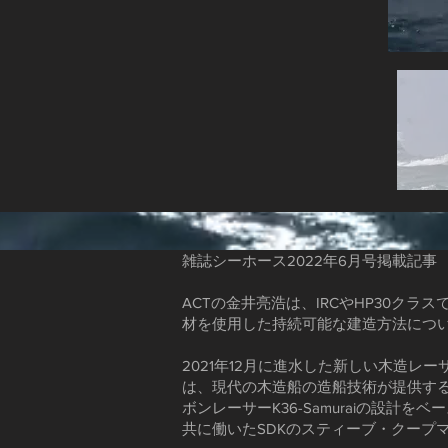
雑誌シーホース2022年6月号掲載記事​
ACTの金井亮浩は、IRCやHP30ク
材を使用した持続可能な建造方法につ
2021年12月に進水した新しい木造レー
は、現代の木造船の造船技術が提供する
ボンレーサーK36-Samuraiの設計をベ
共に働いたSDKのスティーブ・クープ