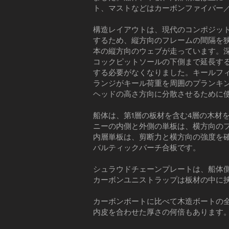
ト、マストなどはカーボンファイバー
構造レイアウトは、現代のコンポジット
するため、縦方向のフレームの間隔を
本の縦方向のウェブが走っています。
コックピットソールの下側まで延長す
する必要がなくなりました。キールフ
ランジがキール荷重を周囲のプランキ
ヘッドの高さ方向に分散させるために
船体は、第1層の板材を含む4層の木材
ニーの内側と外側の単板は、横方向の
内層単板は、剪断力と横方向の強度を確
バルティックバーチ合板です。
シュラウドチェーンプレートは、船体
カーボンユニストラップは板材の中に
カーボンボートに比べて木造ボートの
内皮を合わせた厚さの何倍もあります