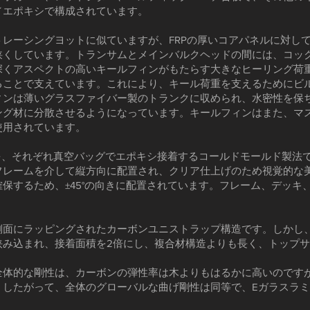
／エポキシで構成されています。
レーシングヨットに似ていますが、FRPの厚いコアパネルに対し
狭くしています。トランサムとメインバルクヘッドの間には、コッ
深くアスペクトの高いキールフィンがもたらす大きなヒーリング荷
ることで支えています。これにより、キール荷重を支えるためにビ
ィンは薄いグラスファイバー製のトランクに収められ、水密性を保
ング材に分散させるようになっています。キールフィンはまた、マ
使用されています。
を、それぞれ真空バッグでエポキシ接着するコールドモールド製法
フレームを介して縦方向に配置され、クリア仕上げのため視覚的な
保するため、±45°の向きに配置されています。フレーム、デッキ
側面にラッピングされたカーボンユニストラップ構造です。しかし
挟み込まれ、接着面積を2倍にし、複合材構造よりも長く、トップ
全体的な剛性は、カーボンの弾性率は木よりもはるかに高いのです
。したがって、全体のグローバルな曲げ剛性は同等で、Eガラスラ