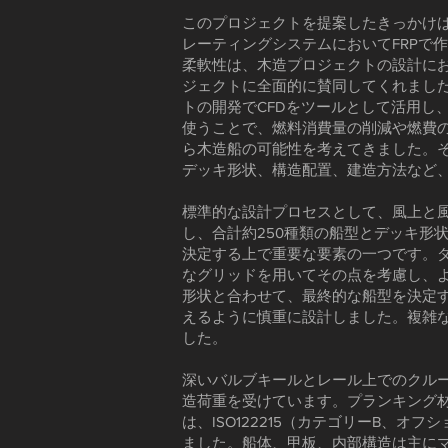
このプロジェクトを提案したきっかけは、
レーティングシステムにおいてFRPで
柔軟性は、木造プロジェクトの設計にお
ジェクトに全面的に賛同してくれました
トの開発でCFDをツールとして活用し
使うことで、燃料消費量の削減や燃費の向
ら木造船の可能性を考えてきました。そ
デッキ形状、構造配置、建造方法など
標準的な設計プロセスとして、風上と風
し、合計約250種類の船型とデッキ形
決定する上で重要な要素の一つです。ダ
なグリッドを用いてその点を考慮し、
形状と合わせて、最終的な船型を決定
えるように慎重に設計しました。複雑
した。
深いバルブキールとレール上でのクル
造荷重を受けています。プランキング材
は、ISO122215（カテゴリーB、
ました。船体、甲板、内部構造は主に