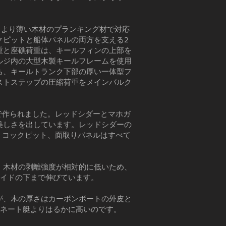
てより薄い木材のプランキング材で対応
クピットと船体パネルの両方を支える2
重と座礁荷重は、キールフィンの上部を
ルジ内の大型木製キールフレームを使用
ち、キールトランク下部の厚い一体型フ
ストステップの圧縮荷重をメインバルク
で作られました。レッドシダーとマホガ
美しさを出しています。レッドシダーの
、コックピット、面取りパネルはすべて
、木材の剥離強度が相対的に低いため、
サイドの下まで伸びています。
が、木の厚さはカーボンボートの外皮と
ミネート艇よりはるかに高いのです。