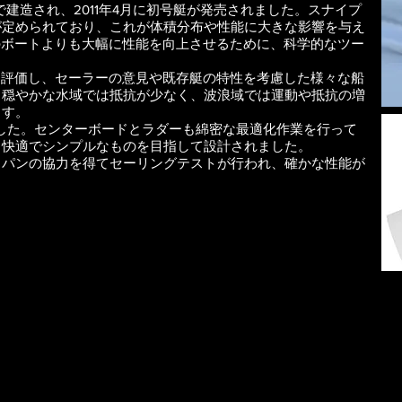
工で建造され、2011年4月に初号艇が発売されました。スナイプ
が定められており、これが体積分布や性能に大きな影響を与え
のボートよりも大幅に性能を向上させるために、科学的なツー
て評価し、セーラーの意見や既存艇の特性を考慮した様々な船
、穏やかな水域では抵抗が少なく、波浪域では運動や抵抗の増
ます。
した。センターボードとラダーも綿密な最適化作業を行って
、快適でシンプルなものを目指して設計されました。
ャパンの協力を得てセーリングテストが行われ、確かな性能が